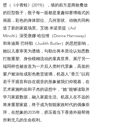
壁（《小青蛙》[2019]），墙的前方是两枚叠放
的巨型骰子，骰子每一面都是童趣却赛博格式的
画面，彩色的身体部位、几何形状、动物共同构
造了新的家庭场景。艾德·米诺里提（Ad
Minolti）深受唐娜·哈拉维（Donna Harroway）
和朱迪斯·巴特勒（Judith Butler）的思想影响，
她以儿童审美为透镜，勾勒出将本质论认知悉数
打散重塑、身份模糊流动的童真世界。展厅另一
端同样也被改造为一片后人类时代景象，高耸的
窗户被涂绘成彩色教堂玻璃，机器人“香兰”以宛
若千手观音和自在观音的形象被我们仰视着，在
艺术家施昀佑和子杰的设想中，“她”能够读取并
学习家庭数据，融入家庭生活。机器人在不远的
将来重塑家庭，终于成为智能家政时代的偶像崇
拜，在想象的2035年，挤压着当下香港外籍帮佣
所剩无几的生命权利。