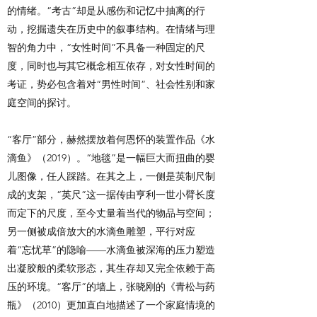
的情绪。“考古”却是从感伤和记忆中抽离的行
动，挖掘遗失在历史中的叙事结构。在情绪与理
智的角力中，“女性时间”不具备一种固定的尺
度，同时也与其它概念相互依存，对女性时间的
考证，势必包含着对“男性时间”、社会性别和家
庭空间的探讨。
“客厅”部分，赫然摆放着何恩怀的装置作品《水
滴鱼》（2019）。“地毯”是一幅巨大而扭曲的婴
儿图像，任人踩踏。在其之上，一侧是英制尺制
成的支架，“英尺”这一据传由亨利一世小臂长度
而定下的尺度，至今丈量着当代的物品与空间；
另一侧被成倍放大的水滴鱼雕塑，平行对应
着“忘忧草”的隐喻——水滴鱼被深海的压力塑造
出凝胶般的柔软形态，其生存却又完全依赖于高
压的环境。“客厅”的墙上，张晓刚的《青松与药
瓶》（2010）更加直白地描述了一个家庭情境的