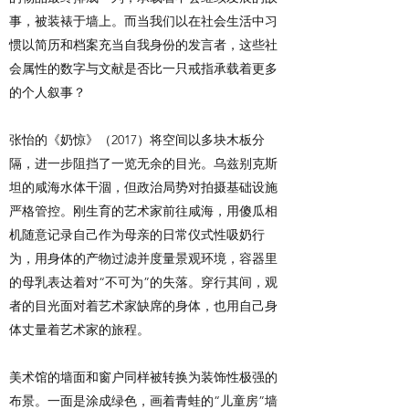
事，被装裱于墙上。而当我们以在社会生活中习
惯以简历和档案充当自我身份的发言者，这些社
会属性的数字与文献是否比一只戒指承载着更多
的个人叙事？
张怡的《奶惊》（2017）将空间以多块木板分
隔，进一步阻挡了一览无余的目光。乌兹别克斯
坦的咸海水体干涸，但政治局势对拍摄基础设施
严格管控。刚生育的艺术家前往咸海，用傻瓜相
机随意记录自己作为母亲的日常仪式性吸奶行
为，用身体的产物过滤并度量景观环境，容器里
的母乳表达着对“不可为”的失落。穿行其间，观
者的目光面对着艺术家缺席的身体，也用自己身
体丈量着艺术家的旅程。
美术馆的墙面和窗户同样被转换为装饰性极强的
布景。一面是涂成绿色，画着青蛙的“儿童房”墙