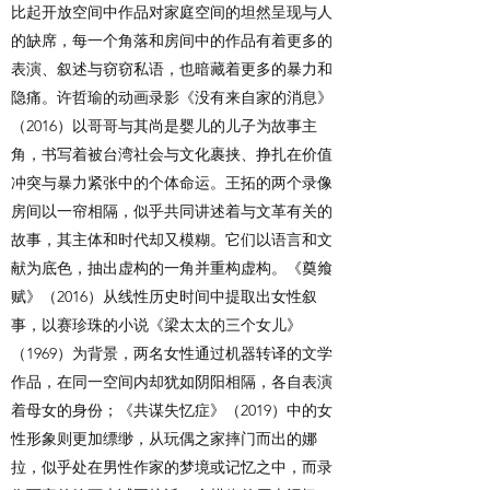
比起开放空间中作品对家庭空间的坦然呈现与人
的缺席，每一个角落和房间中的作品有着更多的
表演、叙述与窃窃私语，也暗藏着更多的暴力和
隐痛。许哲瑜的动画录影《没有来自家的消息》
（2016）以哥哥与其尚是婴儿的儿子为故事主
角，书写着被台湾社会与文化裹挟、挣扎在价值
冲突与暴力紧张中的个体命运。王拓的两个录像
房间以一帘相隔，似乎共同讲述着与文革有关的
故事，其主体和时代却又模糊。它们以语言和文
献为底色，抽出虚构的一角并重构虚构。《奠飨
赋》（2016）从线性历史时间中提取出女性叙
事，以赛珍珠的小说《梁太太的三个女儿》
（1969）为背景，两名女性通过机器转译的文学
作品，在同一空间内却犹如阴阳相隔，各自表演
着母女的身份；《共谋失忆症》（2019）中的女
性形象则更加缥缈，从玩偶之家摔门而出的娜
拉，似乎处在男性作家的梦境或记忆之中，而录