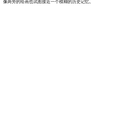
像两旁的绘画也试图接近一个模糊的历史记忆。
娜拉醒了，是无法回到梦境中的，她抬头望着自
己身处的环境。笹本晃的《多拿圈图》（Do Nut
Diagram）记录了艺术家在一片森林中画记号、
涂抹、擦洗等日常而费解的行为。打破平衡——
透明壁垒击碎的一瞬间，如同娜拉出走的关门声
——但转瞬又进入了新的平衡，场景似乎归于原
点，只是意义已经滑移。赛西尔·B·埃文斯
（Cecile B. Evans）的影像《一个东西可以多快
乐》（How Happy a Thing Can Be，2014）同样
预设了日常且荒诞的场景，流血的剪刀、崩溃尖
叫的梳子和踉跄而行的螺丝刀，伴随着两名女性
在背景中的对话，情绪从百无聊赖逐渐滑向歇斯
底里。昏暗的角落里，如同路灯的光透过陈泳因
的《窗》照进室内，艺术家构想了一个争吵的场
景，上千张纸反复勾勒着同样的情绪，叠加，将
窗户被推开的负空间实体化。这个推开的空间被