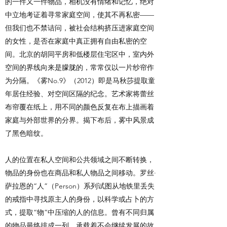
的一件又一件物品，相机没有情绪和记忆，绝对
中立地考证着寻常家庭空间，使其不再私密——
但我们也不禁诘问，被社会结构挤压进家庭空间
的女性，是否在家庭中真正拥有自由私密的空
间。北京的胡同平房和低楼层住宅区中，室内外
空间的界线向来是朦胧的，常常仅以一片纱帘作
为分隔。《雾No.9》（2012）即是马秋莎提取童
年居住经验、对空间区隔的纪念。艺术家将蕾丝
布帘覆在纸上，用不同的颜色反复在布上描画着
家庭与外部世界的分界。揭下布后，雾中风景成
了黑色暗纹。
人的位置在私人空间和公共领域之间不断转换，
物品的身份也在商品和私人物品之间移动。罗丝·
萨拉恩的“人”（Person）系列试图从地铁里丢失
的戒指中寻找原主人的身份，以科学或占卜的方
式，提取“物”中压缩的人的信息。曾有不同归属
的物品最终排成一列，承载着不会继续发展的故